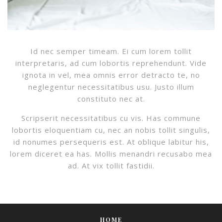
Id nec semper timeam. Ei cum lorem tollit
interpretaris, ad cum lobortis reprehendunt. Vide
ignota in vel, mea omnis error detracto te, no
neglegentur necessitatibus usu. Justo illum
constituto nec at.
Scripserit necessitatibus cu vis. Has commune
lobortis eloquentiam cu, nec an nobis tollit singulis,
id nonumes persequeris est. At oblique labitur his,
lorem diceret ea has. Mollis menandri recusabo mea
ad. At vix tollit fastidii.
HOME