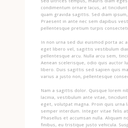
sed ultrices tempus, mauris diam ege
condimentum ornare lacus, at tincidunt d
quam gravida sagittis. Sed diam ipsum, 
Praesent in ante nec sem dapibus vesti
pellentesque pretium turpis consectetu
In non urna sed dui euismod porta ac at
eget libero vel, sagittis vestibulum di
pellentesque arcu. Nulla arcu sem, tinci
Aenean scelerisque, odio quis auctor lu
libero. Duis sagittis sed sapien quis m
varius a justo non, pellentesque conse
Nam a sagittis dolor. Quisque lorem nib
lacinia, vestibulum ante vitae, tincidun
eget, volutpat magna. Proin quis urna la
semper interdum. Integer vitae felis at
Phasellus et accumsan nulla. Aliquam non
finibus, eu tristique justo vehicula. Su