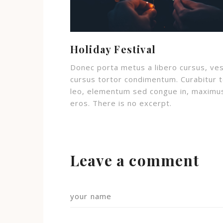
Holiday Festival
Donec porta metus a libero cursus, ve
cursus tortor condimentum. Curabitur t
leo, elementum sed congue in, maximu
eros. There is no excerpt.
Leave a comment