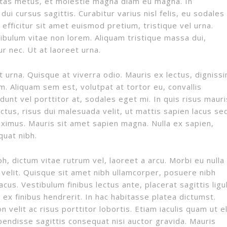
stas metus, et molestie magna diam eu magna. In
ui cursus sagittis. Curabitur varius nisl felis, eu sodales
efficitur sit amet euismod pretium, tristique vel urna.
bulum vitae non lorem. Aliquam tristique massa dui,
r nec. Ut at laoreet urna.
 urna. Quisque at viverra odio. Mauris ex lectus, digniss
am. Aliquam sem est, volutpat at tortor eu, convallis
dunt vel porttitor at, sodales eget mi. In quis risus mauri
ctus, risus dui malesuada velit, ut mattis sapien lacus se
aximus. Mauris sit amet sapien magna. Nulla ex sapien,
quat nibh.
h, dictum vitae rutrum vel, laoreet a arcu. Morbi eu nulla
t velit. Quisque sit amet nibh ullamcorper, posuere nibh
cus. Vestibulum finibus lectus ante, placerat sagittis ligu
 ex finibus hendrerit. In hac habitasse platea dictumst.
 velit ac risus porttitor lobortis. Etiam iaculis quam ut el
spendisse sagittis consequat nisi auctor gravida. Mauris