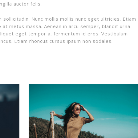
ngilla auctor felis.
sollicitudin. Nunc mollis mollis nunc eget ultricies. Etiam
ue at metus massa. Aenean in arcu semper, blandit urna
aliquet eget tempor a, fermentum id eros. Vestibulum
oncus. Etiam rhoncus cursus ipsum non sodales.