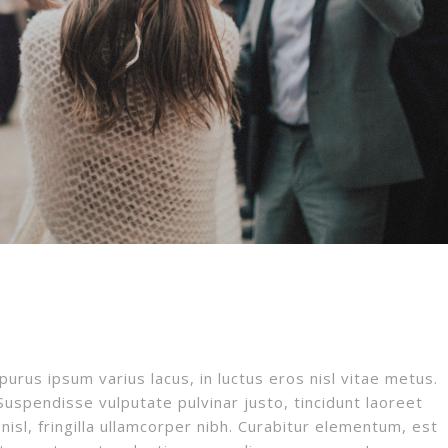
purus ipsum varius lacus, in luctus eros nisl vitae metus.
. Suspendisse vulputate pulvinar justo, tincidunt laoreet
nisl, fringilla ullamcorper nibh. Curabitur elementum, est