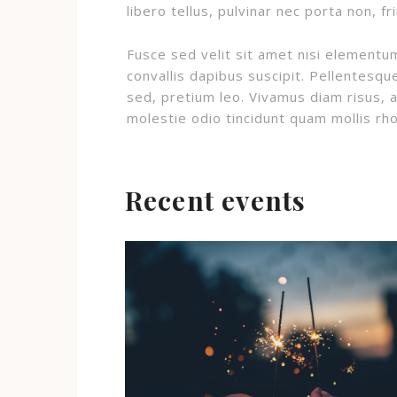
libero tellus, pulvinar nec porta non, fri
Fusce sed velit sit amet nisi elementum 
convallis dapibus suscipit. Pellentesq
sed, pretium leo. Vivamus diam risus, 
molestie odio tincidunt quam mollis rh
Recent events