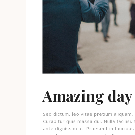
Amazing day
Sed dictum, leo vitae pretium aliquam, 
Curabitur quis massa dui. Nulla facilisi
ante dignissim at. Praesent in faucibus 