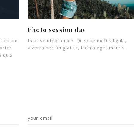
Photo session day
stibulum
In ut volutpat quam. Quisque metus ligula,
ortor
viverra nec feugiat ut, lacinia eget mauris.
s quis